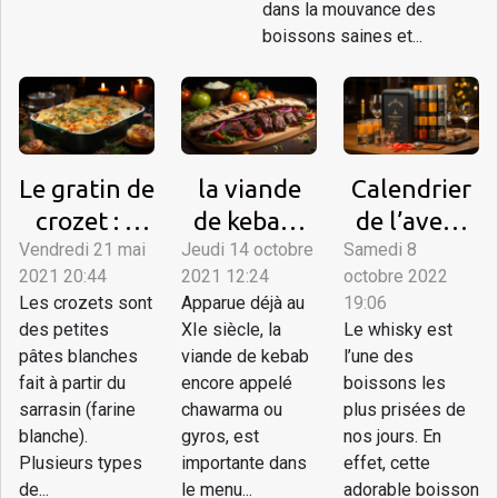
dans la mouvance des
boissons saines et...
Le gratin de
la viande
Calendrier
crozet : 2
de kebab :
de l’avent
Vendredi 21 mai
différents
Jeudi 14 octobre
parlons-en
Samedi 8
whisky :
2021 20:44
2021 12:24
octobre 2022
types à
Quels sont
Les crozets sont
Apparue déjà au
19:06
découvrir
les coffrets
des petites
XIe siècle, la
Le whisky est
tendances
pâtes blanches
viande de kebab
l’une des
fait à partir du
encore appelé
boissons les
sarrasin (farine
chawarma ou
plus prisées de
blanche).
gyros, est
nos jours. En
Plusieurs types
importante dans
effet, cette
de...
le menu...
adorable boisson