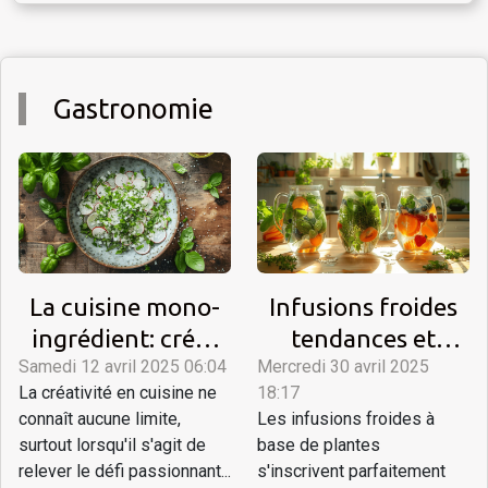
Gastronomie
La cuisine mono-
Infusions froides
ingrédient: créer
tendances et
Samedi 12 avril 2025 06:04
des plats
Mercredi 30 avril 2025
techniques pour
La créativité en cuisine ne
18:17
étonnants avec un
des boissons
connaît aucune limite,
Les infusions froides à
seul produit
rafraîchissantes à
surtout lorsqu'il s'agit de
base de plantes
base de plantes
relever le défi passionnant...
s'inscrivent parfaitement