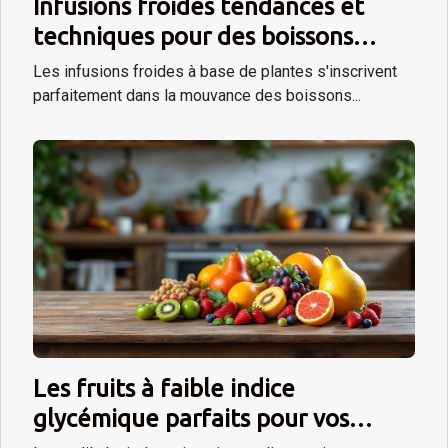
Infusions froides tendances et
techniques pour des boissons
rafraîchissantes à base de plantes
Les infusions froides à base de plantes s'inscrivent
parfaitement dans la mouvance des boissons...
Les fruits à faible indice
glycémique parfaits pour vos